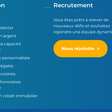
on
Recrutement
Vous êtes prêts à relever de
nouveaux défis et souhaitez
sletter
rejoindre une équipe dynam
n argent
ma capacité
Nous rejoindre
t
n personnalisée
légales
 cookies
honoraires
r
n crédit immobilier