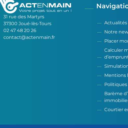
Navigati
31 rue des Martyrs
Actualités
37300 Joué-lès-Tours
02 47 48 20 26
Notre new
contact@actenmain.fr
Placer mo
Calculer 
d’emprun
Simulatio
Mentions 
Politiques
Barème d’
immobilie
Courtier e